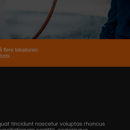
 flere lokationer,
orbi.
quat tincidunt nascetur voluptas rhoncus