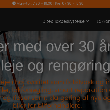
Man-tor: 7.30 – 16.00 | Fre: 07.30 – 15.30
Ditec lakbeskyttelse
Lakko
er med over 30 år
leje og rengøring 
pleje i høj kvalitet som fx bilvask og
iler, lakforsegling, smart reparation
er og ridser samt klargøring af nye o
biler for bilforhandlere.