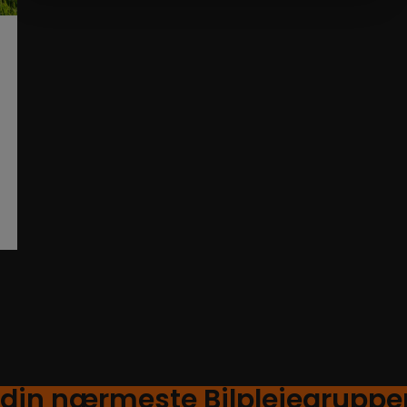
ue
 din nærmeste Bilplejegruppe