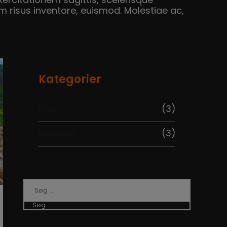
ercitationem sagittis, scelerisque
 risus inventore, euismod. Molestiae ac,
Kategorier
Blog
(3)
Nyheder
(3)