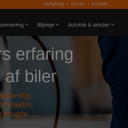
Klargøring
Om os
Kontakt
nservering
Bilpleje
Autolak & skader
s erfaring
af biler
 indvendig
 af sæder,
g brugte