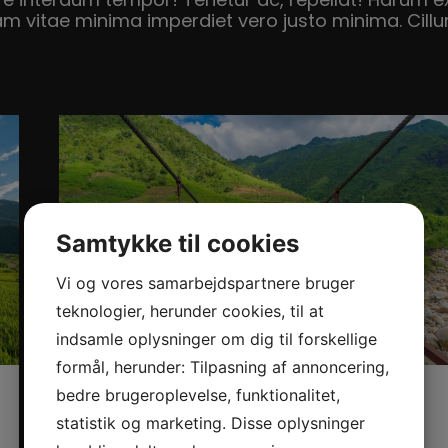
e interdum tempor! Tenetur ac, repellat! Harum ex
vitae minima imperdiet vero justo minima. Cillum
Samtykke til cookies
Vi og vores samarbejdspartnere bruger
teknologier, herunder cookies, til at
indsamle oplysninger om dig til forskellige
formål, herunder: Tilpasning af annoncering,
bedre brugeroplevelse, funktionalitet,
Indlæg #2 – Overskrift her
statistik og marketing. Disse oplysninger
Nyheder
24. jan 2023