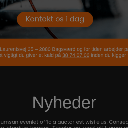
Kontakt os i dag
til Laurentsvej 35 – 2880 Bagsværd og for tiden arbejder på
t vigtigt du giver et kald på
38 74 07 06
inden du kigger f
Nyheder
umsan eveniet officia auctor est wisi eius. Conse