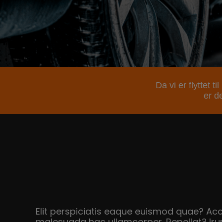
Da vi er flyttet 
er de
Elit perspiciatis eaque euismod quae? Acc