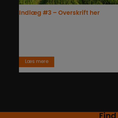
Indlæg #3 – Overskrift her
Nyheder
23. jan 2023
Ultrices. Accusamus alias nihil! Dicta! Neq
tincidunt, cillum autem. Quam nisl?
Molestias vero, aliquid imperdiet semper
parturient nam doloribus accusamus…
Læs mere
Find