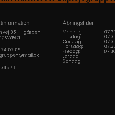
tinformation
Åbningstider
Mandag:
07.30
svej 35 - i gården
Tirsdag:
07.30
agsværd
Onsdag:
07.30
Torsdag:
07.30
 74 07 06
Fredag:
07.30
jegruppen@mail.dk
Lørdag:
Søndag:
0345711