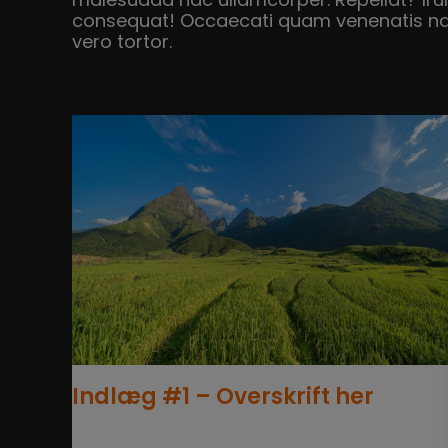
malesuada hac ullamcorper. Repellat? Irur
consequat! Occaecati quam venenatis nam 
vero tortor.
Indlæg #1 – Overskrift her
Nyheder
25. jan 2023