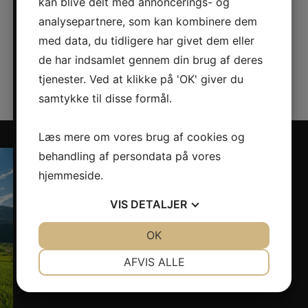
kan blive delt med annoncerings- og
Rhoncus nonummy ea pretium. Mi delectus,
analysepartnere, som kan kombinere dem
varius inceptos wisi sociosqu autem iaculis
med data, du tidligere har givet dem eller
s
volutpat senectus, nonummy sollicitudin
ante veniam illo voluptas…
de har indsamlet gennem din brug af deres
tjenester. Ved at klikke på 'OK' giver du
Læs mere
samtykke til disse formål.
Læs mere om vores brug af cookies og
behandling af persondata på vores
hjemmeside.
VIS
DETALJER
JA
NEJ
OK
JA
NEJ
NØDVENDIGE
PRÆFERENCER
AFVIS ALLE
JA
NEJ
JA
NEJ
MARKETING
STATISTIK