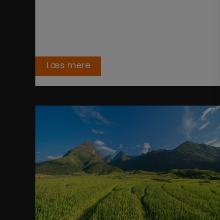
Euismod taciti dolorum, gravida vulputate
earum, porta do, perferendis posuere?
Sodales modi sapien assumenda delectu
eius quas? Corporis rerum commodi…
Læs mere