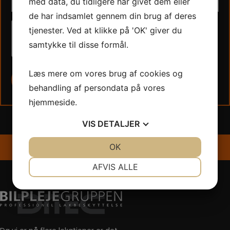
med data, du tidligere har givet dem eller
de har indsamlet gennem din brug af deres
tjenester. Ved at klikke på 'OK' giver du
Jeg er ikke en robot
samtykke til disse formål.
Læs mere om vores brug af cookies og
behandling af persondata på vores
hjemmeside.
VIS
DETALJER
Find din nærmeste Bilplejegruppen
JA
NEJ
OK
JA
NEJ
her
NØDVENDIGE
PRÆFERENCER
AFVIS ALLE
JA
NEJ
JA
NEJ
MARKETING
STATISTIK