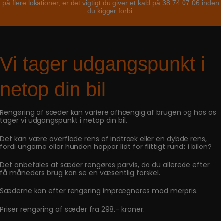
på flere lokationer, er det vigtigt du giver et kald på
38 74 07 06
inden
du kigger forbi.
Vi tager udgangspunkt i
netop din bil
Rengøring af sæder kan variere afhængig af brugen og hos os
tager vi udgangspunkt i netop din bil.
Det kan være overflade rens af indtræk eller en dybde rens,
fordi ungerne eller hunden hopper lidt for flittigt rundt i bilen?
Det anbefales at sæder rengøres parvis, da du allerede efter
få måneders brug kan se en væsentlig forskel.
Sæderne kan efter rengøring imprægneres mod merpris.
Priser rengøring af sæder fra 298.- kroner.