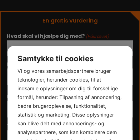
En gratis vurdering
Hvad skal vi hjælpe dig med?
(Påkrævet)
Samtykke til cookies
Navn
(Påkrævet)
Vi og vores samarbejdspartnere bruger
teknologier, herunder cookies, til at
indsamle oplysninger om dig til forskellige
Fornavn
formål, herunder: Tilpasning af annoncering,
E-mail
(Påkrævet)
bedre brugeroplevelse, funktionalitet,
statistik og marketing. Disse oplysninger
kan blive delt med annoncerings- og
Telefon
analysepartnere, som kan kombinere dem