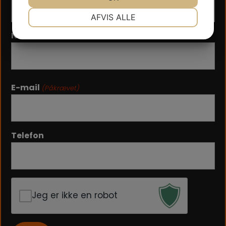
NØDVENDIGE
PRÆFERENCER
AFVIS ALLE
JA
NEJ
JA
NEJ
Navn
(Påkrævet)
MARKETING
STATISTIK
Fornavn
E-mail
(Påkrævet)
Telefon
Jeg er ikke en robot