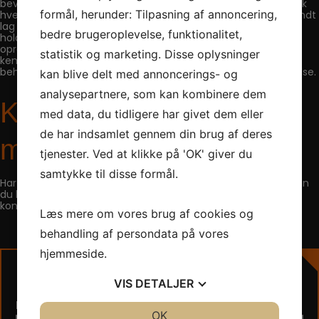
bevare beskyttelsen anbefales det at bilen får en servicevask
formål, herunder: Tilpasning af annoncering,
hver 12. måned, hvor den grundigt rengøres og påføres et tyndt
lag DITEC Re-Finer, et keramisk slidlag, der forlænger
bedre brugeroplevelse, funktionalitet,
holdbarheden. Regelmæssig vedligeholdelse bidrager til at
opretholde lakkens glans og beskytter mod vejrpåvirkninger,
statistik og marketing. Disse oplysninger
kemikalier og snavs. Ved synlige tegn på slid kan yderligere
kan blive delt med annoncerings- og
behandlinger være nødvendige for at sikre optimal beskyttelse.
analysepartnere, som kan kombinere dem
Kontakt os for at høre
med data, du tidligere har givet dem eller
de har indsamlet gennem din brug af deres
mere
tjenester. Ved at klikke på 'OK' giver du
samtykke til disse formål.
Har du spørgsmål til behandlingen eller vil du booke en tid, kan
du kontakte os direkte på tlf.
38 74 07 06
eller via
kontaktformularen ude til højre.
Læs mere om vores brug af cookies og
behandling af persondata på vores
hjemmeside.
En gratis vurdering
VIS
DETALJER
Hvad skal vi hjælpe dig med?
(Påkrævet)
JA
NEJ
OK
JA
NEJ