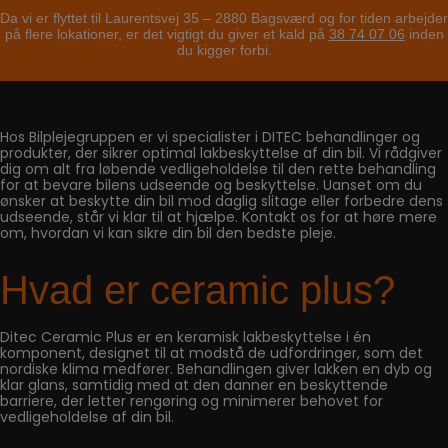
Da vi er flyttet til Laurentsvej 35 – 2880 Bagsværd og for tiden arbejder
på flere lokationer, er det vigtigt du giver et kald på
38 74 07 06
inden
du kigger forbi.
Hos Bilplejegruppen er vi specialister i DITEC behandlinger og
produkter, der sikrer optimal lakbeskyttelse af din bil. Vi rådgiver
dig om alt fra løbende vedligeholdelse til den rette behandling
for at bevare bilens udseende og beskyttelse. Uanset om du
ønsker at beskytte din bil mod daglig slitage eller forbedre dens
udseende, står vi klar til at hjælpe. Kontakt os for at høre mere
om, hvordan vi kan sikre din bil den bedste pleje.
Hvad er ceramic plus?
Ditec Ceramic Plus er en keramisk lakbeskyttelse i én
komponent, designet til at modstå de udfordringer, som det
nordiske klima medfører. Behandlingen giver lakken en dyb og
klar glans, samtidig med at den danner en beskyttende
barriere, der letter rengøring og minimerer behovet for
vedligeholdelse af din bil.