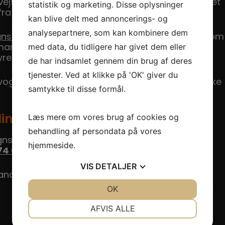
ejsalt, som har ætset sig igennem din lak eller et
statistik og marketing. Disse oplysninger
fra fabrikken.
kan blive delt med annoncerings- og
analysepartnere, som kan kombinere dem
gnsbehandling.
Senest har de skrevet en artikel om
med data, du tidligere har givet dem eller
kedet i Danmark de seneste år. Disse biler er
e biler er.
de har indsamlet gennem din brug af deres
tjenester. Ved at klikke på 'OK' giver du
ervognsbehandling specielt på grund af det danske
samtykke til disse formål.
Læs mere om vores brug af cookies og
ling
behandling af persondata på vores
ognsbehandlet, så
kontakt dit bilplejecenter
hjemmeside.
74 07 06
eller skriv til os her til højre.
VIS
DETALJER
andling i Ballerup nær København.
JA
NEJ
OK
JA
NEJ
NØDVENDIGE
PRÆFERENCER
AFVIS ALLE
JA
NEJ
JA
NEJ