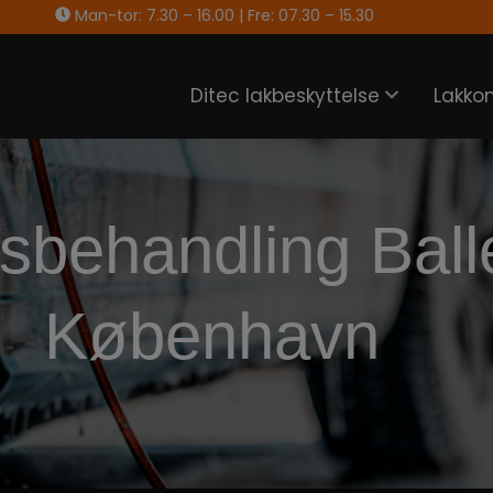
Man-tor: 7.30 – 16.00 | Fre: 07.30 – 15.30
Ditec lakbeskyttelse
Lakko
sbehandling Ball
København