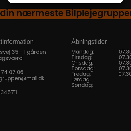
MARKETING
STATISTIK
 din nærmeste Bilplejegruppe
tinformation
Åbningstider
Mandag:
07.30
svej 35 - i gården
Tirsdag:
07.30
agsværd
Onsdag:
07.30
Torsdag:
07.30
 74 07 06
Fredag:
07.30
jegruppen@mail.dk
Lørdag:
Søndag:
0345711