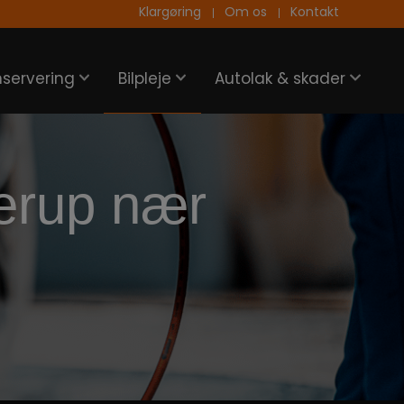
Klargøring
Om os
Kontakt
nservering
Bilpleje
Autolak & skader
erup nær