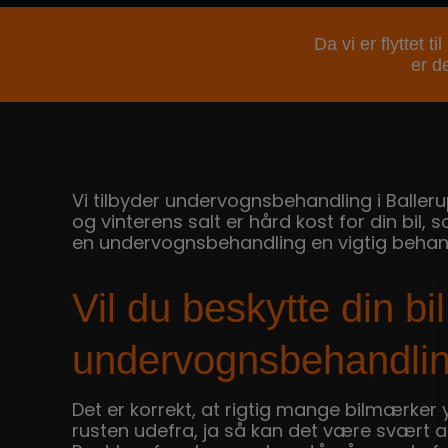
Da vi er flyttet 
er de
Vi tilbyder undervognsbehandling i Ballerup
og vinterens salt er hård kost for din bil
en undervognsbehandling en vigtig behandli
Vil du beskytte din bi
undervognsbehandlin
Det er korrekt, at rigtig mange bilmærker 
rusten udefra, ja så kan det være svært at