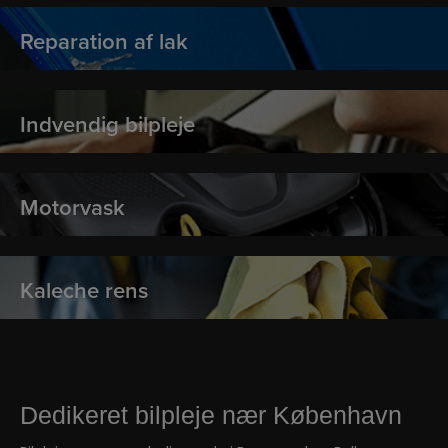
Reparation af lak
Indvendig bilpleje
Motorvask
Kaleche rens
Dedikeret bilpleje nær København