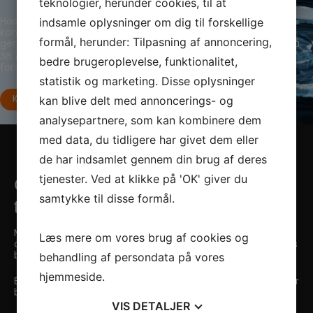
teknologier, herunder cookies, til at
indsamle oplysninger om dig til forskellige
Hos Bilplejegruppen står vi klar med solid erfaring og de rette
kompetencer til at tage hånd om matte forlygter, så din bil
formål, herunder: Tilpasning af annoncering,
genvinder sit flotte ydre samt det optimale lysbillede. Ring på
38 74 07 06
eller skriv til os, så giver vi et tilbud på dine matte
bedre brugeroplevelse, funktionalitet,
forlygter.
statistik og marketing. Disse oplysninger
kan blive delt med annoncerings- og
Kontakt os i dag
analysepartnere, som kan kombinere dem
med data, du tidligere har givet dem eller
de har indsamlet gennem din brug af deres
tjenester. Ved at klikke på 'OK' giver du
Grundige medarbejdere & skarpe
samtykke til disse formål.
tørretider
Medarbejderne hos Bilplejegruppen har været på et
Læs mere om vores brug af cookies og
omfattende kursus hos Ditec Danmark for at lære Ditec´s
behandling af persondata på vores
bilplejeprodukter at kende til bunds.
hjemmeside.
En sådan grundighed er i det hele taget kendetegnede for
bilplejegruppen.
VIS
DETALJER