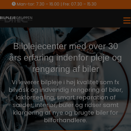
Hop
Man-tor: 7.30 – 16.00 | Fre: 07.30 – 15.30
til
indholdet
Bilplejecenter med over 30
års erfaring indenfor pleje og
rengøring af biler
Vi leverer bilpleje i høj kvalitet som fx
bilvask og indvendig rengøring af biler,
lakforsegling, smart reparation af
sæder, interiør, buler og ridser samt
klargøring af nye og brugte biler for
bilforhandlere.