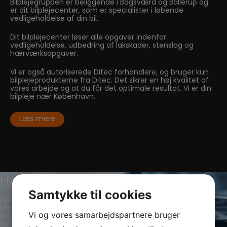
Bilplejegruppen er beliggende i Bagsværd og Ballerup og
er dit bilplejecenter, som er specialister i løbende
vedligeholdelse af din bil.
Dit bilplejecenter løser alle opgaver indenfor
vedligeholdelse, udbedring af lakskader, stenslag og
hærværksopgaver.
Vi er også autoriserede Ditec forhandlere, og bruger kun
bilplejeprodukterne fra Ditec. Det sikrer en høj kvalitet af
vores arbejde og at du får det optimale resultat. Vi er din
bilpleje nær København.
Læs mere
Har din bil matte forlygter?
Samtykke til cookies
Har din bil fået matte og trætte forlygter, og er din bils lys
blevet gulligt? Så har din bil højst sandsynligt fået matte
Vi og vores samarbejdspartnere bruger
forlygter. Glasset på forlygter udsættes dagligt for slidtage,
hvilket giver matte forlygter og dermed forringet lysevne.